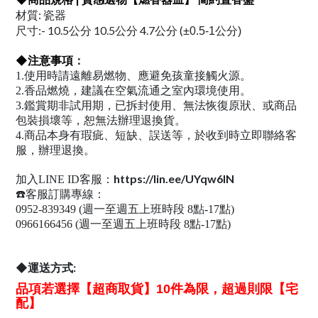
材質: 瓷器
尺寸:
- 10.5公分 10.5公分 4.7公分 (
±0.5-1公分)
◆
注意事項
：
1.使用時請遠離易燃物、應避免孩童接觸火源。
2.香品燃燒，建議在空氣流通之室內環境使用。
3.鑑賞期非試用期，已拆封使用、無法恢復原狀、或商品
包裝損壞等，恕無法辦理退換貨。
4.商品本身有瑕疵、短缺、誤送等，於收到時立即聯絡客
服，辦理退換。
https://lin.ee/UYqw6IN
加入LINE ID客服：
☎️客服訂購專線：
0952-839349 (週一至週五上班時段 8點-17點)
0966166456 (週一至週五上班時段 8點-17點)
◆運送方式:
品項若選擇【超商取貨】10件為限，超過則限【宅
配】