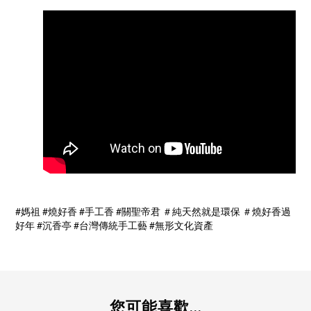
#媽祖 #燒好香 #手工香 #關聖帝君 ＃純天然就是環保 ＃燒好香過
好年 #沉香亭 #台灣傳統手工藝 #無形文化資產
您可能喜歡...