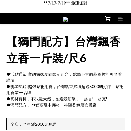
新品登場!! \印尼馬來沉香/
新品登場!! \印尼馬來沉香/
三十年老料限量上架販售中
**7/17-7/19** 免運派對
【獨門配方】台灣飄香
新品登場!! \印尼馬來沉香/
立香一斤裝/尺6
●活動通知:官網獨家期間限定組合，點擊下方商品圖片即可查看
詳情
●明星熱銷!超強祭祀用香，台灣飄香累積超過5000則好評，祭祀
用香第一品牌
●真材實料，不只最天然，是選最頂級，一起香!一起亮!
●獨門配方，21種頂級中藥材，神聖香氣層次豐富
全店，全單滿2000元免運