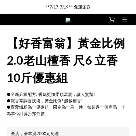
新品登場!! \印尼馬來沉香/
**7/17-7/19** 免運派對
新品登場!! \印尼馬來沉香/
【好香富翁】黃金比例
2.0老山檀香 尺6 立香
10斤優惠組
●全新升級配方: 香氣更加柔順溫潤，讓人驚豔! 
●沉香亭調香技術，黃金比例! 超越檀香!
●寵愛鐵粉滿十優惠組，限定滿十為一件，如超過十個商品，十
為單位計算折扣件數
全店，全單滿2000元免運