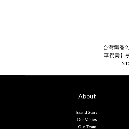
台灣飄香
華祝壽】
客
NT
About
Brand Story
Our Values
Our Team