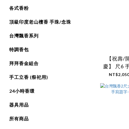
各式香粉
頂級印度老山檀香 手珠/念珠
台灣飄香系列
特調香包
【祝壽/
拜拜香金組合
慶】 尺6
(已含客
NT$2,050
手工立香 (祭祀用)
24小時香環
器具用品
所有商品