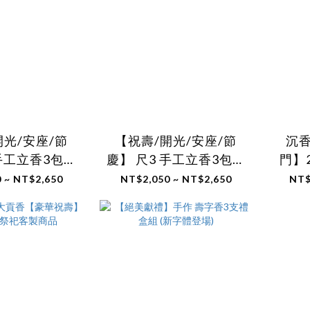
開光/安座/節
【祝壽/開光/安座/節
沉
 手工立香3包組
慶】 尺3 手工立香3包組
門】
製題字費用)
(已含客製題字費用)
 ~ NT$2,650
NT$2,050 ~ NT$2,650
NT$