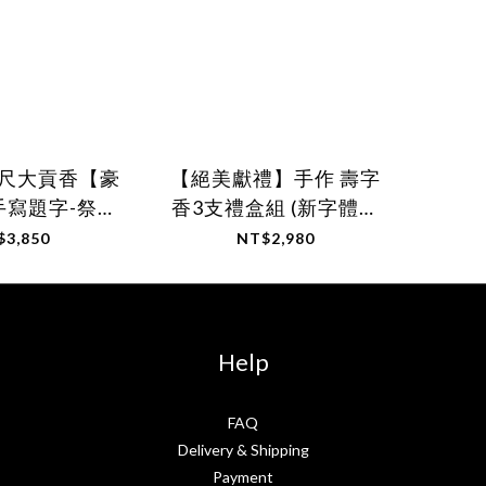
2尺大貢香【豪
【絕美獻禮】手作 壽字
手寫題字-祭祀
香3支禮盒組 (新字體登
製商品
場)
$3,850
NT$2,980
Help
FAQ
Delivery & Shipping
Payment