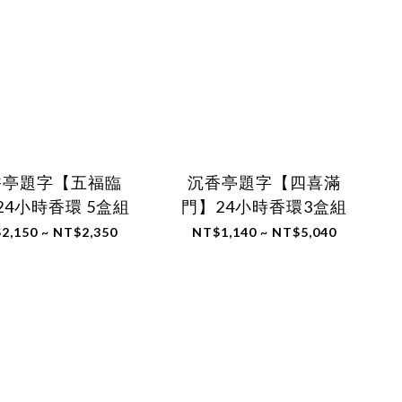
香亭題字【五福臨
沉香亭題字【四喜滿
24小時香環 5盒組
門】24小時香環3盒組
2,150 ~ NT$2,350
NT$1,140 ~ NT$5,040