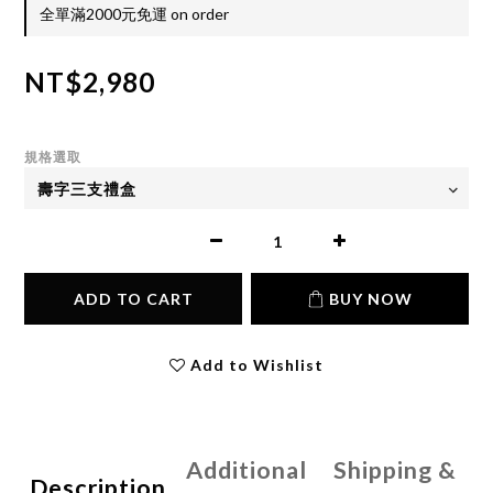
全單滿2000元免運 on order
NT$2,980
規格選取
ADD TO CART
BUY NOW
Add to Wishlist
Additional
Shipping &
Description