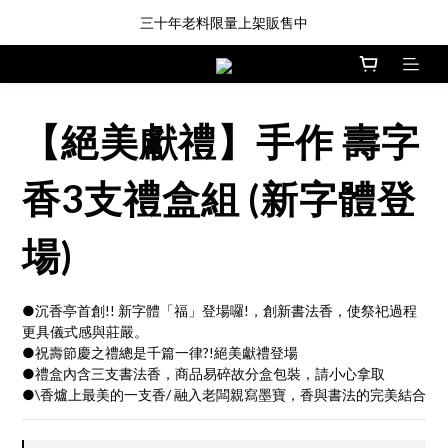
三十年老料限量上架販售中
新品登場!! \印尼馬來沉香/
**7/17-7/19** 免運派對
新品登場!! \印尼馬來沉香/
【絕美獻禮】手作 壽字
香3支禮盒組 (新字體登
場)
●沉香亭首創!! 新字體「福」登場囉!，創新書法香，使祭祀過程
更具儀式感與莊嚴。
●祝壽節慶之禮總是千篇一律?!絕美獻禮登場
●禮盒內含三支書法香，商品易碎故分盒包裝，請小心拿取
●\香爐上最美的一支香/ 融入老闆親寫墨寶，香與書法的完美結合