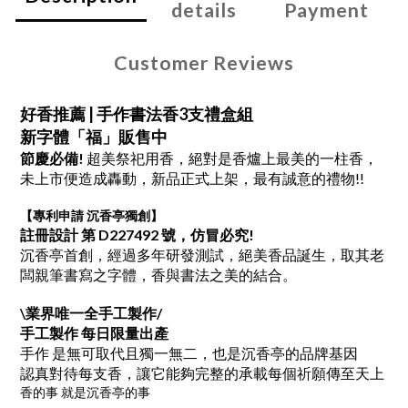
details
Payment
Customer Reviews
好香推薦 | 手作書法香3支禮盒組
新字體「福」販售中
節慶必備!
超美祭祀用香，絕對是香爐上最美的一柱香，
未上市便造成轟動，新品正式上架，最有誠意的禮物!!
【專利申請 沉香亭獨創】
註冊設計 第 D227492 號，仿冒必究!
沉香亭首創，經過多年研發測試，絕美香品誕生，取其老
闆親筆書寫之字體，香與書法之美的結合。
\業界唯一全手工製作/
手工製作 每日限量出產
手作 是無可取代且獨一無二，也是沉香亭的品牌基因
認真對待每支香，讓它能夠完整的承載每個祈願傳至天上
香的事 就是沉香亭的事