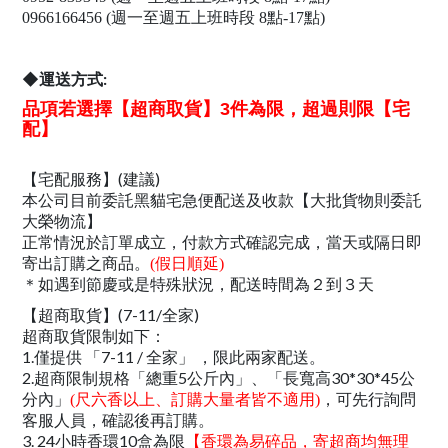
0966166456 (週一至週五上班時段 8點-17點)
◆運送方式:
品項若選擇【超商取貨】3件為限，超過則限【宅
配】
【宅配服務】(建議)
本公司目前委託黑貓宅急便配送及收款【大批貨物則委託
大榮物流】
正常情況於訂單成立，付款方式確認完成，當天或隔日即
寄出訂購之商品。
(假日順延)
＊如遇到節慶或是特殊狀況，配送時間為２到３天
【超商取貨】(7-11/全家)
超商取貨限制如下：
1.僅提供 「7-11 / 全家」 ，限此兩家配送。
2.超商限制規格「總重5公斤內」、「長寬高30*30*45公
分內」
，可先行詢問
(尺六香以上、訂購大量者皆不適用)
客服人員，確認後再訂購。
3. 24小時香環10盒為限
【香環為易碎品，寄超商均無理