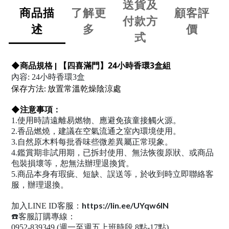
送貨及
商品描
了解更
顧客評
付款方
述
多
價
式
【四喜滿門】24小時香環3盒組
◆
商品規格 |
內容: 24小時香環3盒
保存方法: 放置常溫乾燥陰涼處
◆
注意事項
：
1.使用時請遠離易燃物、應避免孩童接觸火源。
2.香品燃燒，建議在空氣流通之室內環境使用。
3.自然原木料每批香味些微差異屬正常現象。
4.鑑賞期非試用期，已拆封使用、無法恢復原狀、或商品
包裝損壞等，恕無法辦理退換貨。
5.商品本身有瑕疵、短缺、誤送等，於收到時立即聯絡客
服，辦理退換。
https://lin.ee/UYqw6IN
加入LINE ID客服：
☎️客服訂購專線：
0952-839349 (週一至週五上班時段 8點-17點)