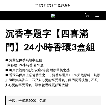
新品登場!! \印尼馬來沉香/
**7/17-7/19** 免運派對
新品登場!! \印尼馬來沉香/
沉香亭題字【四喜滿
門】24小時香環3盒組
● 免費提供手寫題字服務
   內容物: 24小時香環 *3盒
● 可用於祝壽/開光/安座/節慶 增添華美之感
● 香環為供桌上必備香品之一，沉香亭選用100%天然原料，無添
加助燃劑與香灰，不只安心更能享受香氣，獨門調香技術，不只
安心更能享受香氣，讓祭祀過程更舒適放鬆!
全店，全單滿2000元免運