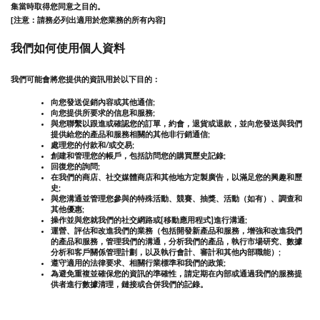
集當時取得您同意之目的。
[注意：請務必列出適用於您業務的所有內容]
我們如何使用個人資料
我們可能會將您提供的資訊用於以下目的：
向您發送促銷內容或其他通信;
向您提供所要求的信息和服務;
與您聯繫以跟進或確認您的訂單，約會，退貨或退款，並向您發送與我們
提供給您的產品和服務相關的其他非行銷通信;
處理您的付款和/或交易;
創建和管理您的帳戶，包括訪問您的購買歷史記錄;
回復您的詢問;
在我們的商店、社交媒體商店和其他地方定製廣告，以滿足您的興趣和歷
史;
與您溝通並管理您參與的特殊活動、競賽、抽獎、活動（如有）、調查和
其他優惠;
操作並與您就我們的社交網路或[移動應用程式]進行溝通;
運營、評估和改進我們的業務（包括開發新產品和服務，增強和改進我們
的產品和服務，管理我們的溝通，分析我們的產品，執行市場研究、數據
分析和客戶關係管理計劃，以及執行會計、審計和其他內部職能）;
遵守適用的法律要求、相關行業標準和我們的政策;
為避免重複並確保您的資訊的準確性，請定期在內部或通過我們的服務提
供者進行數據清理，鏈接或合併我們的記錄。