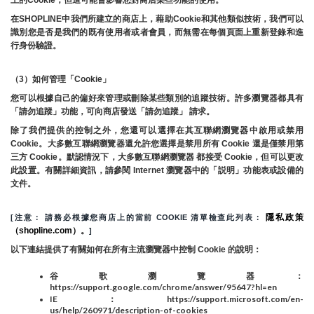
在SHOPLINE中我們所建立的商店上，藉助Cookie和其他類似技術，我們可以
識別您是否是我們的既有使用者或者會員，而無需在每個頁面上重新登錄和進
行身份驗證。
（3）如何管理「Cookie」
您可以根據自己的偏好來管理或刪除某些類別的追蹤技術。許多瀏覽器都具有
「請勿追蹤」功能，可向商店發送「請勿追蹤」 請求。
除了我們提供的控制之外，您還可以選擇在其互聯網瀏覽器中啟用或禁用
Cookie。大多數互聯網瀏覽器還允許您選擇是禁用所有 Cookie 還是僅禁用第
三方 Cookie。默認情況下，大多數互聯網瀏覽器 都接受 Cookie，但可以更改
此設置。有關詳細資訊，請參閱 Internet 瀏覽器中的「説明」功能表或設備的
文件。
隱私政策
[注意： 請務必根據您商店上的當前 COOKIE 清單檢查此列表： 
（shopline.com）。
]
以下連結提供了有關如何在所有主流瀏覽器中控制 Cookie 的說明：
谷歌瀏覽器：
https://support.google.com/chrome/answer/95647?hl=en
IE：https://support.microsoft.com/en-
us/help/260971/description-of-cookies