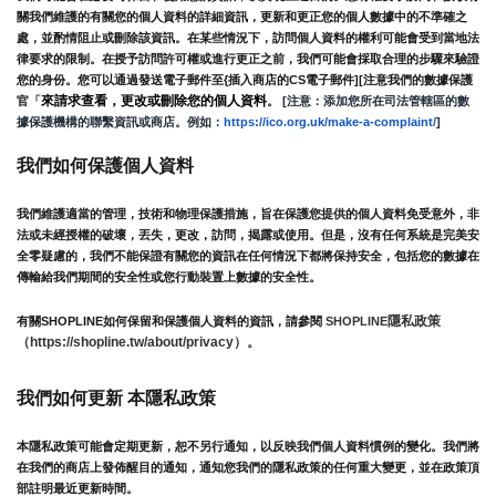
關我們維護的有關您的個人資料的詳細資訊，更新和更正您的個人數據中的不準確之
處，並酌情阻止或刪除該資訊。在某些情況下，訪問個人資料的權利可能會受到當地法
律要求的限制。在授予訪問許可權或進行更正之前，我們可能會採取合理的步驟來驗證
您的身份。您可以通過發送電子郵件至{插入商店的CS電子郵件][注意我們的數據保護
來請求查看，更改或刪除您的個人資料
官「
。
 [注意：添加您所在司法管轄區的數
據保護機構的聯繫資訊或商店。例如：
https://ico.org.uk/make-a-complaint/
]
我們如何保護個人資料
我們維護適當的管理，技術和物理保護措施，旨在保護您提供的個人資料免受意外，非
法或未經授權的破壞，丟失，更改，訪問，揭露或使用。但是，沒有任何系統是完美安
全零疑慮的，我們不能保證有關您的資訊在任何情況下都將保持安全，包括您的數據在
傳輸給我們期間的安全性或您行動裝置上數據的安全性。
隱私政策 
有關SHOPLINE如何保留和保護個人資料的資訊，請參閱 
SHOPLINE
（https://shopline.tw/about/privacy）。 
我們如何更新 本隱私政策 
本隱私政策可能會定期更新，恕不另行通知，以反映我們個人資料慣例的變化。我們將
在我們的商店上發佈醒目的通知，通知您我們的隱私政策的任何重大變更，並在政策頂
部註明最近更新時間。