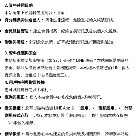
2. 資料使用目的
本站蒐集上述資料僅用於以下用途：
身分辨識與快速登入：
簡化註冊流程，免除重複輸入帳號密碼。
會員服務管理：
建立會員檔案、紀錄交易資訊及提供個人化服務。
聯繫與溝通：
針對您的詢問、訂單或活動資訊進行回覆與通知。
3. 資料保護與安全
本站採用標準加密技術（如 SSL）確保從 LINE 傳輸至本站伺服器的資料
安全。除非法律要求或配合主管機關調查，本站絕不會將您的 LINE 個人
資訊出售、出租或非法揭露給第三方。
4. 用戶權利與撤回授權
您可以隨時行使以下權利：
查詢與更正：
登入本站會員中心修改您的個人聯絡資訊。
撤回授權：
您可以隨時透過 LINE App 的
「設定」>「隱私設定」>「外部
應用程式存取」
，找到本站並點選「連動解除」，即可撤銷本站存取您
LINE 帳號的權限。
刪除帳號：
若欲刪除在本站建立的會員帳號及相關資料，請聯繫本站客