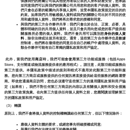
保護我們的附屬公司或其他使用者或公眾的人身和財產安全，您承認
並同意我們可以與我們的附屬公司共用您和您的客戶的個人資料。我
們只會在必要的範圍內共享個人資料，並受本隱私政策規定的目的的
約束。如果我們共用敏感個人資料或我們的關聯公司出於不同目的使
用和處理個人資料，我們將再次尋求您的授權和同意。
與我們的第三方合作夥伴共享：我們只會出於合法、正當、必要、具
體和明確的目的共用個人資料，並且只會共用向您或您的客戶提供相
關服務所必需的個人資料。我們不會共用可以識別您
身份的個人資
料
，除非法律或法規另有規定。通常，這些第三方合作夥伴也是數據
控制者，他們將在徵得您的同意后在自己的帳戶中處理個人資料。此
類合作夥伴可能有自己單獨的隱私政策和用戶協定。
 此外，當我們使用
商店
時
，
我們可能會
使用
第三方功能或服務（包括Apps 
Store、支付閘道或物流服務提供者的應用程式）。請注意，此類功能或服務由
第三方提供。本隱私政策中描述的規則和程式不適用於此類第三方功能和服
務。您向第三方商店或服務提供的任何資訊將直接提供給這些服務的網路運營
商。即使您通過商店訪問，您也必須遵守這些第三方的適用隱私政策和用戶協
定（如果有）。我們不對任何第三方商店的內容以及有關個人資料和安全措施
的第三方政策負責。在向第三方提供任何個人資料之前，您應閱讀並理解第三
方的隱私政策和用戶協定。
（3） 轉讓
原則上，我們不會將個人資料的控制權轉讓給任何第三方，但以下情況除外：
應個人資料主體的要求，或經您事先明確授權或同意;
與履行我們在法律法規下的義務有關;