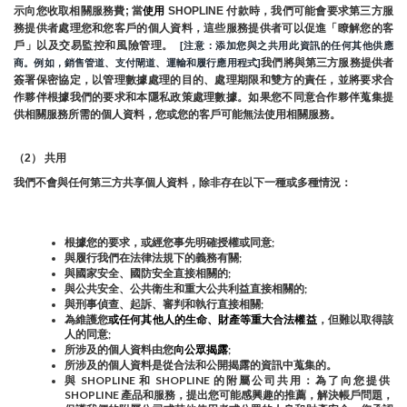
示向您收取相關服務費; 當
使用 
SHOPLINE 付款時，我們可能會要求第三方服
務提供者處理您和您客戶的個人資料，這些服務提供者可以促進「瞭解您的客
戶」以及交易監控和風險管理。 
 [注意：添加您與之共用此資訊的任何其他供應
我們將與第三方服務提供者
商。例如，銷售管道、支付閘道、運輸和履行應用程式]
簽署保密協定，以管理數據處理的目的、處理期限和雙方的責任，並將要求合
作夥伴根據我們的要求和本隱私政策處理數據。如果您不同意合作夥伴蒐集提
供相關服務所需的個人資料，您或您的客戶可能無法使用相關服務。
（2） 共用
我們不會與任何第三方共享個人資料，除非存在以下一種或多種情況：
根據您的要求，或經您事先明確授權或同意;
與履行我們在法律法規下的義務有關;
與國家安全、國防安全直接相關的;
與公共安全、公共衛生和重大公共利益直接相關的;
與刑事偵查、起訴、審判和執行直接相關;
為維護您
或任何其他人的生命、財產等重大合法權益
，但難以取得該
人的同意;
所涉及的個人資料由您
向公眾揭露
;
所涉及的個人資料是從合法和公開揭露的資訊中蒐集的。
與 SHOPLINE 和 SHOPLINE 的附屬公司共用：為了向您提供 
SHOPLINE 產品和服務，提出您可能感興趣的推薦，解決帳戶問題，