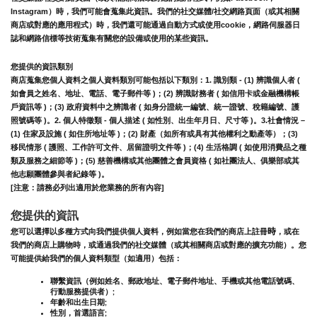
Instagram）時，我們可能會蒐集此資訊。
我們的社交媒體/社交網路頁面（或其相關
商店或對應的應用程式）時，我們還可能通過自動方式或使用cookie，網路伺服器日
誌和網路信標等技術蒐集有關您的設備或使用的某些資訊。
您提供的資訊類別
商店蒐集您個人資料之個人資料類別可能包括以下類別：1. 識別類 - (1) 辨識個人者 ( 
如會員之姓名、地址、電話、電子郵件等 )；(2) 辨識財務者 ( 如信用卡或金融機構帳
戶資訊等 )；(3) 政府資料中之辨識者 ( 如身分證統一編號、統一證號、稅籍編號、護
照號碼等 )。2. 個人特徵類 - 個人描述 ( 如性別、出生年月日、尺寸等 )。3.社會情況 – 
(1) 住家及設施 ( 如住所地址等 )；(2) 財產（如所有或具有其他權利之動產等）；(3) 
移民情形 ( 護照、工作許可文件、居留證明文件等 )；(4) 生活格調 ( 如使用消費品之種
類及服務之細節等 )；(5) 慈善機構或其他團體之會員資格 ( 如社團法人、俱樂部或其
他志願團體參與者紀錄等 )。
[注意：請務必列出適用於您業務的所有內容]
您提供的資訊
時
您可以選擇以多種方式向我們提供個人資料，例如當您在我們的商店上註冊
，或在
我們的商店上購物時，或通過我們的社交媒體（或其相關商店或對應的擴充功能）。您
可能提供給我們的個人資料類型（如適用）包括：
聯繫資訊（例如姓名、郵政地址、電子郵件地址、手機或其他電話號碼、
行動服務提供者）;
年齡和出生日期;
性別，首選語言;