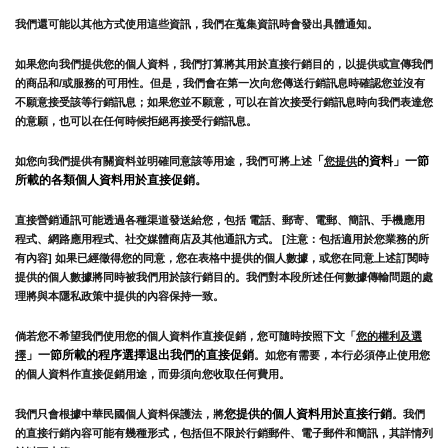
我們還可能以其他方式使用這些資訊，我們在蒐集資訊時會發出具體通知。
如果您向我們提供您的個人資料，我們打算將其用於直接行銷目的，以提供或宣傳我們
的商品和/或服務的可用性。但是，我們會在第一次向您傳送行銷訊息時確認您並沒有
不願意接受該等行銷訊息；如果您並不願意，可以在首次接受行銷訊息時向我們表達您
的意願，也可以在任何時候拒絕再接受行銷訊息。
「
的資料」一節
如您向我們提供有關資料並明確同意該等用途，我們可將上述
您提供
所載的各類個人資料用於直接促銷。
直接營銷通訊可能透過各種渠道發送給您，包括 電話、郵寄、電郵、簡訊、手機應用
程式、網路應用程式、社交媒體商店及其他通訊方式。 [注意：包括適用於您業務的所
有內容] 如果已經徵得您的同意，您在表格中提供的個人數據，或您在同意上述訂閱時
提供的個人數據將同時被我們用於該行銷目的。我們對本段所述任何數據傳輸問題的處
理將與本隱私政策中提供的內容保持一致。
倘若您不希望我們使用您的個人資料作直接促銷，您可隨時按照下文「
您的權利及選
」一節所載的程序選擇退出我們的直接促銷
擇
。如您有需要，本行必須停止使用您
的個人資料作直接促銷用途，而毋須向您收取任何費用。
您提供的個人資料用於直接行銷
我們只會根據中華民國個人資料保護法，將
。我們
的直接行銷內容可能有幾種形式，包括但不限於行銷郵件、電子郵件和簡訊，其詳情列