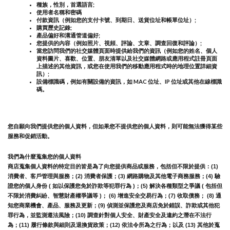
種族，性別，首選語言;
使用者名稱和密碼
付款資訊（例如您的支付卡號、到期日、送貨位址和帳單位址）;
購買歷史記錄;
產品偏好和溝通管道偏好;
您提供的內容（例如照片、視頻、評論、文章、調查回復和評論）;
當您訪問我們的社交媒體頁面時提供給我們的資訊（例如您的姓名、個人
資料圖片、喜歡、位置、朋友清單以及社交媒體網路或應用程式註冊頁面
上描述的其他資訊，或您在使用我們的移動應用程式時的地理位置詳細資
訊）;
設備標識碼，例如有關設備的資訊，如 MAC 位址、IP 位址或其他在線標識
碼。
您自願向我們提供您的個人資料，但如果您不提供您的個人資料，則可能無法獲得某些
服務和促銷活動。
我們為什麼蒐集您的個人資料
商店蒐集個人資料的特定目的皆是為了向您提供商品或服務，包括但不限於提供：(1) 
消費者、客戶管理與服務；(2) 消費者保護；(3) 網路購物及其他電子商務服務；(4) 驗
證您的個人身份 ( 如以保護您免於詐欺等犯罪行為 )；(5) 解決各種類型之爭議 ( 包括但
不限於消費糾紛、智慧財產權爭議等 )； (6) 增進安全交易行為；(7) 收取債務； (8) 通
知您商業機會、產品、服務及更新；(9) 偵測並保護您及商店免於錯誤、詐欺或其他犯
罪行為，並監測遵法風險；(10) 調查針對個人安全、財產安全及違約之潛在不法行
為；(11) 履行條款與細則及退換貨政策；(12) 依法令所為之行為；以及 (13) 其他於蒐