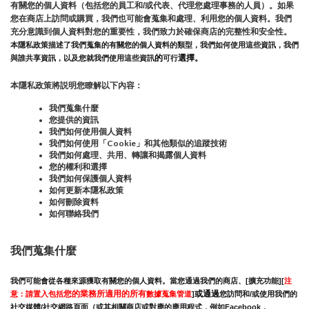
有關您的個人資料（包括您的員工和/或代表、代理您處理事務的人員）。如果
您在商店上訪問或購買，我們也可能會蒐集和處理、利用您的個人資料。我們
充分意識到個人資料對您的重要性，我們致力於確保商店的完整性和安全性。
本隱私政策描述了我們蒐集的有關您的個人資料的類型，我們如何使用這些資訊，我們
的
選擇。
與誰共享資訊，以及您就我們使用這些資訊
可行
本隱私政策將説明您瞭解以下內容：
我們蒐集什麼
您提供的資訊
我們如何使用個人資料
我們如何使用「Cookie」和其他類似的追蹤技術
我們如何處理、共用、轉讓和揭露個人資料
您的權利和選擇
我們如何保護個人資料
如何更新本隱私政策
如何刪除資料
如何聯絡我們
我們蒐集什麼
我們可能會從各種來源獲取有關您的個人資料。當您通過我們的商店、[擴充功能][
注
您的業務所適用的所有
或通過
意：請置入包括
數據蒐集管道
]
您訪問和/或使用我們的
社交媒體/社交網路頁面（或其相關商店或對應的應用程式，例如Facebook，