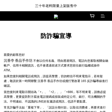
三十年老料限量上架販售中
新品登場!! \印尼馬來沉香/
**7/17-7/19** 免運派對
新品登場!! \印尼馬來沉香/
防詐騙宣導
親愛的顧客您好
沉香亭 香品手作坊
不會以任何名義、理由透過簡訊、電話向您索取相關金融
帳戶、信用卡相關資訊，也不會透過前述方式要求您前往銀行臨櫃或操作
ATM。
如果您接到相關電話或簡訊，請提高警覺，切勿輕信不明來電指示，若有疑
慮，敬請於第一時間聯繫
沉香亭 香品手作坊
或撥打警政署 165 反詐騙專線進行
確認。
當您接到來電顯示開頭為「+」、「+2」、」「+886」等不明來電，請務必提
高警覺，更要提防對方竄改電話號碼或假裝成特定公司、銀行、司法機關的手
法。不明連結、不認識的LINE好友邀請或簡訊，也請不要點選。
常見詐騙手法如「重複下單」、「誤設分期付款」以取信消費者，再要求進行