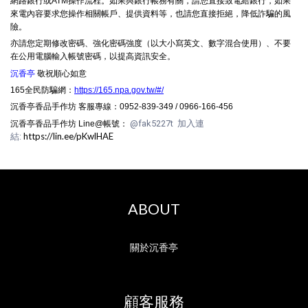
網路銀行或ATM操作流程。如果與銀行帳務有關，請您直接致電給銀行，如果
來電內容要求您操作相關帳戶、提供資料等，也請您直接拒絕，降低詐騙的風
險。
亦請您定期修改密碼、強化密碼強度（以大小寫英文、數字混合使用）、不要
在公用電腦輸入帳號密碼，以提高資訊安全。
沉香亭
敬祝順心如意
165全民防騙網：
https://165.npa.gov.tw/#/
沉香亭香品手作坊
客服專線：0952-839-349 / 0966-166-456
@fak5227t 加入連
沉香亭香品手作坊
Line@帳號：
https://lin.ee/pKwlHAE
結:
ABOUT
關於沉香亭
顧客服務