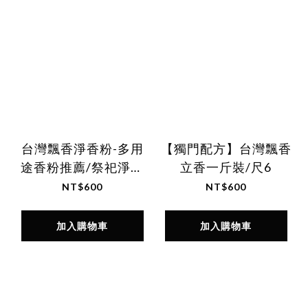
台灣飄香淨香粉-多用
【獨門配方】台灣飄香
途香粉推薦/祭祀淨化
立香一斤裝/尺6
神尊金光
NT$600
NT$600
加入購物車
加入購物車