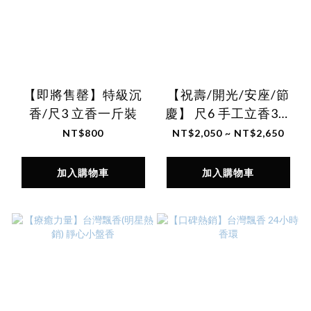
【即將售罄】特級沉
【祝壽/開光/安座/節
香/尺3 立香一斤裝
慶】 尺6 手工立香3包
組 (已含客製題字費用)
NT$800
NT$2,050 ~ NT$2,650
加入購物車
加入購物車