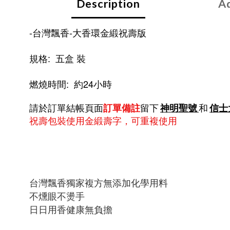
Description
Ad
-台灣飄香-大香環金緞祝壽版
規格:  五盒 裝
燃燒時間:  約24小時
請於訂單結帳頁面
訂單備註
留下
神明聖號
和
信士
祝壽包裝使用金緞壽字，可重複使用
台灣飄香獨家複方無添加化學用料
不燻眼不燙手
日日用香健康無負擔