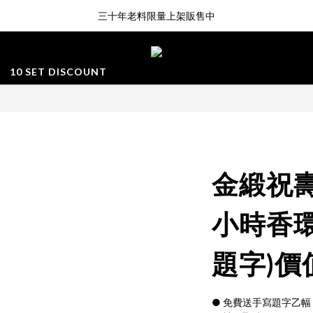
三十年老料限量上架販售中
新品登場!! \印尼馬來沉香/
**7/17-7/19** 免運派對
10 SET DISCOUNT
新品登場!! \印尼馬來沉香/
金緞祝壽
小時香環
題字)價值
● 免費送手寫題字乙幅