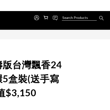
版台灣飄香24
5盒裝(送手寫
$3,150