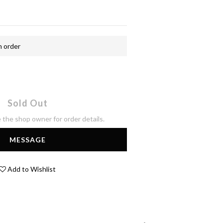
order
Sold Out
the shop owner for order details.
MESSAGE
Add to Wishlist