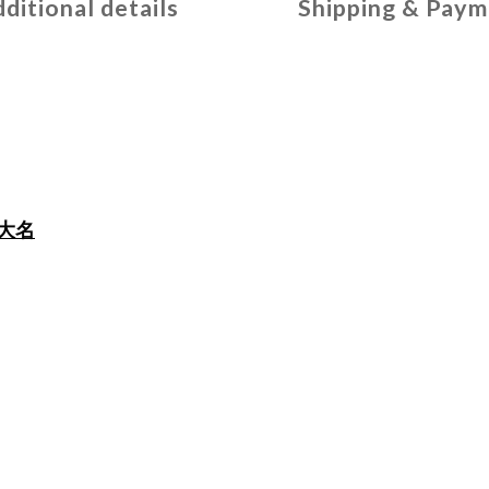
ditional details
Shipping & Paym
大名