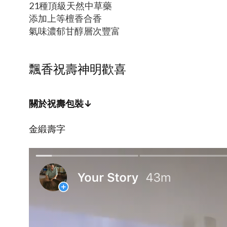
21種頂級天然中草藥
添加上等檀香合香
氣味濃郁甘醇層次豐富
飄香祝壽神明歡喜
關於祝壽包裝↓
金緞壽字